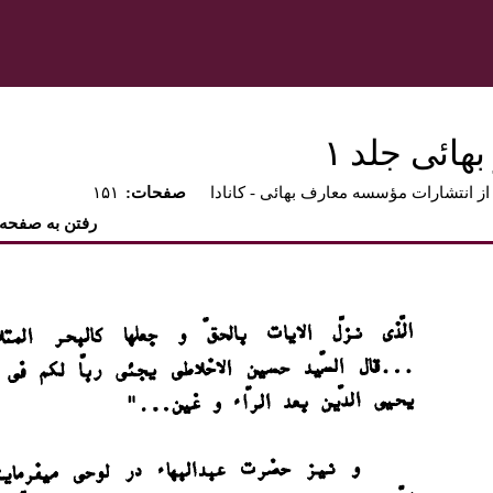
هائى جلد ۱‏
از انتشارات مؤسسه معارف بهائى - كانادا
:صفحات
۱۵۱
رفتن به صفحه