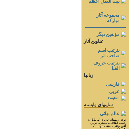
بيت العدل اعظم
مجموعه آثار
مباركه
مؤلفين ديگر
عناوين آثار
بترتيب اسم
صاحب اثر
بترتيب حروف
الفبا
زبانها
فارسی
عربي
English
سايتهای وابسته
عالم بهائی
توجه: دوستان عزيزى كه مايل به
كسب اطلاعات بيشترى درباره
آئين بهائى هستند ميتوانند به