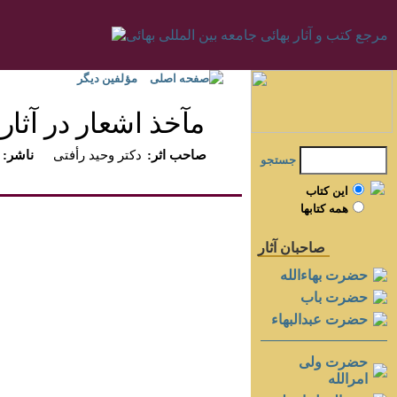
صفحه اصلی
مؤلفين ديگر
مآخذ اشعار در آثار ب
:صاحب اثر
دكتر وحيد رأفتى
:ناشر
جستجو
اين کتاب
همه کتابها
صاحبان آثار
حضرت بهاءالله
حضرت باب
حضرت عبدالبهاء
حضرت ولی
امرالله