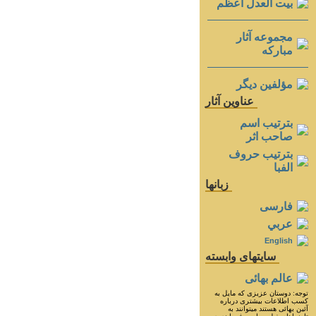
بيت العدل اعظم
مجموعه آثار
مباركه
مؤلفين ديگر
عناوين آثار
بترتيب اسم
صاحب اثر
بترتيب حروف
الفبا
زبانها
فارسی
عربي
English
سايتهای وابسته
عالم بهائی
توجه: دوستان عزيزى كه مايل به
كسب اطلاعات بيشترى درباره
آئين بهائى هستند ميتوانند به