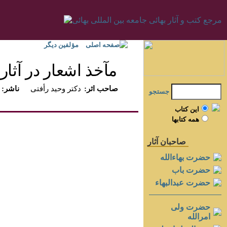
صفحه اصلی
مؤلفين ديگر
مآخذ اشعار در آثار ب
:صاحب اثر
دكتر وحيد رأفتى
:ناشر
جستجو
اين کتاب
همه کتابها
صاحبان آثار
حضرت بهاءالله
حضرت باب
حضرت عبدالبهاء
حضرت ولی
امرالله