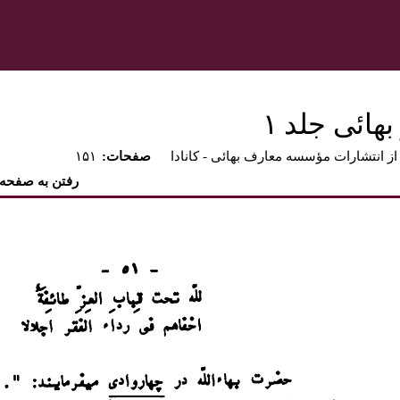
هائى جلد ۱‏
از انتشارات مؤسسه معارف بهائى - كانادا
:صفحات
۱۵۱
رفتن به صفحه