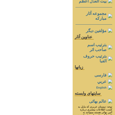
بيت العدل اعظم
مجموعه آثار
مباركه
مؤلفين ديگر
عناوين آثار
بترتيب اسم
صاحب اثر
بترتيب حروف
الفبا
زبانها
فارسی
عربي
English
سايتهای وابسته
عالم بهائی
توجه: دوستان عزيزى كه مايل به
كسب اطلاعات بيشترى درباره
آئين بهائى هستند ميتوانند به