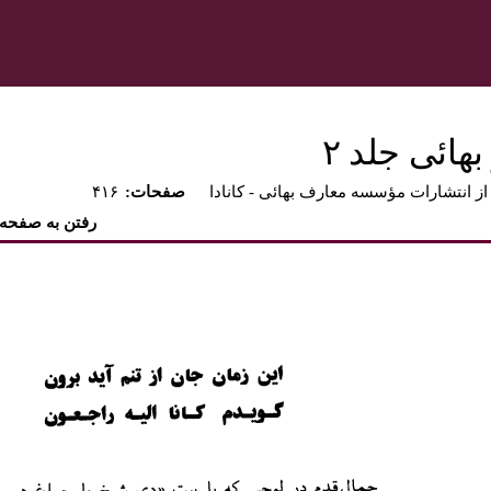
هائى جلد ٢‏
از انتشارات مؤسسه معارف بهائى - كانادا
:صفحات
۴۱۶
رفتن به صفحه