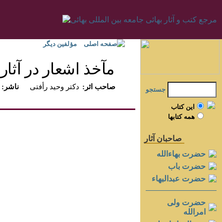
صفحه اصلی
مؤلفين ديگر
مآخذ اشعار در آثار ب
:صاحب اثر
دكتر وحيد رأفتى
:ناشر
جستجو
اين کتاب
همه کتابها
صاحبان آثار
حضرت بهاءالله
حضرت باب
حضرت عبدالبهاء
حضرت ولی
امرالله