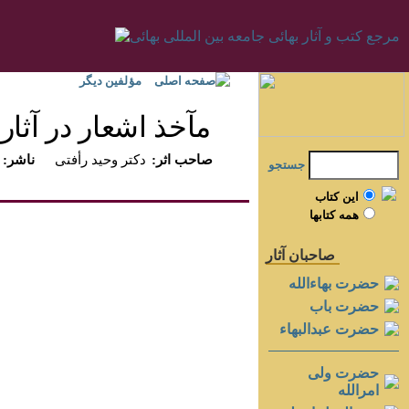
صفحه اصلی
مؤلفين ديگر
مآخذ اشعار در آثار ب
:صاحب اثر
دكتر وحيد رأفتى
:ناشر
جستجو
اين کتاب
همه کتابها
صاحبان آثار
حضرت بهاءالله
حضرت باب
حضرت عبدالبهاء
حضرت ولی
امرالله