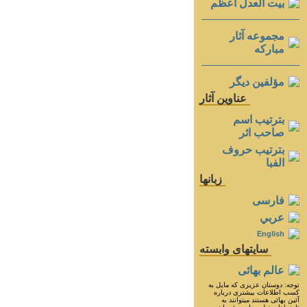
بيت العدل اعظم
مجموعه آثار
مباركه
مؤلفين ديگر
عناوين آثار
بترتيب اسم
صاحب اثر
بترتيب حروف
الفبا
زبانها
فارسی
عربي
English
سايتهای وابسته
عالم بهائی
توجه: دوستان عزيزى كه مايل به
كسب اطلاعات بيشترى درباره
آئين بهائى هستند ميتوانند به