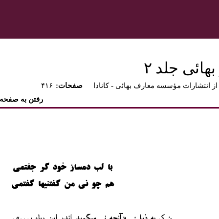
هائى جلد ٢‏
از انتشارات مؤسسه معارف بهائى - كانادا
:صفحات
۴۱۶
رفتن به صفحه