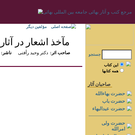
صفحه اصلی
مؤلفين ديگر
مآخذ اشعار در آثار ب
:صاحب اثر
دكتر وحيد رأفتى
:ناشر
جستجو
اين کتاب
همه کتابها
صاحبان آثار
حضرت بهاءالله
حضرت باب
حضرت عبدالبهاء
حضرت ولی
امرالله