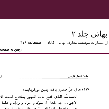
هائى جلد ٢‏
از انتشارات مؤسسه معارف بهائى - كانادا
:صفحات
۴۱۶
رفتن به صفحه