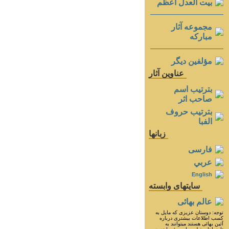
بيت العدل اعظم
مجموعه آثار
مباركه
مؤلفين ديگر
عناوين آثار
بترتيب اسم
صاحب اثر
بترتيب حروف
الفبا
زبانها
فارسی
عربي
English
سايتهای وابسته
عالم بهائی
توجه: دوستان عزيزى كه مايل به
كسب اطلاعات بيشترى درباره
آئين بهائى هستند ميتوانند به