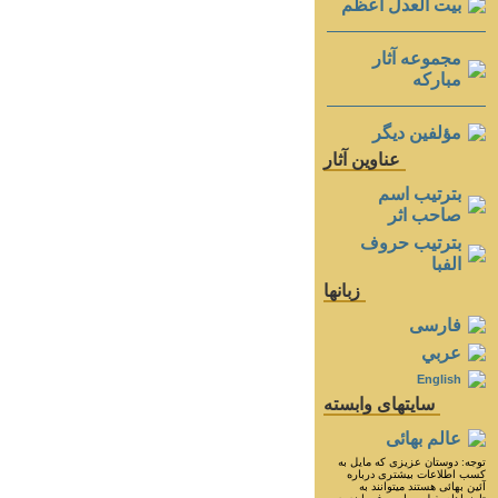
بيت العدل اعظم
مجموعه آثار
مباركه
مؤلفين ديگر
عناوين آثار
بترتيب اسم
صاحب اثر
بترتيب حروف
الفبا
زبانها
فارسی
عربي
English
سايتهای وابسته
عالم بهائی
توجه: دوستان عزيزى كه مايل به
كسب اطلاعات بيشترى درباره
آئين بهائى هستند ميتوانند به