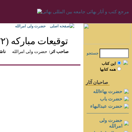
صفحه اصلی
حضرت ولی امرالله
توقيعات مباركه (۱۹۲۲-۱۹۲۶)‏
:صاحب اثر
حضرت ولی امرالله
:ناش
جستجو
اين کتاب
همه کتابها
صاحبان آثار
حضرت بهاءالله
حضرت باب
حضرت عبدالبهاء
حضرت ولی
امرالله