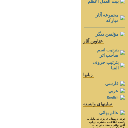
بيت العدل اعظم
مجموعه آثار
مباركه
مؤلفين ديگر
عناوين آثار
بترتيب اسم
صاحب اثر
بترتيب حروف
الفبا
زبانها
فارسی
عربي
English
سايتهای وابسته
عالم بهائی
توجه: دوستان عزيزى كه مايل به
كسب اطلاعات بيشترى درباره
آئين بهائى هستند ميتوانند به