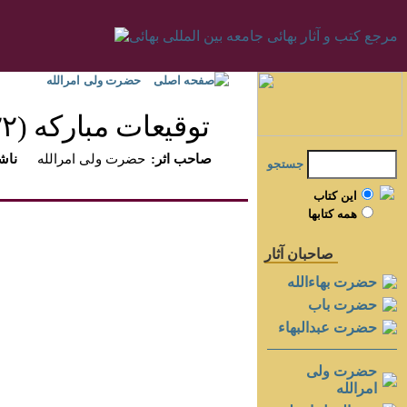
صفحه اصلی
حضرت ولی امرالله
توقيعات مباركه (۱۹۲۲-۱۹۲۶)‏
:صاحب اثر
حضرت ولی امرالله
:ناش
جستجو
اين کتاب
همه کتابها
صاحبان آثار
حضرت بهاءالله
حضرت باب
حضرت عبدالبهاء
حضرت ولی
امرالله