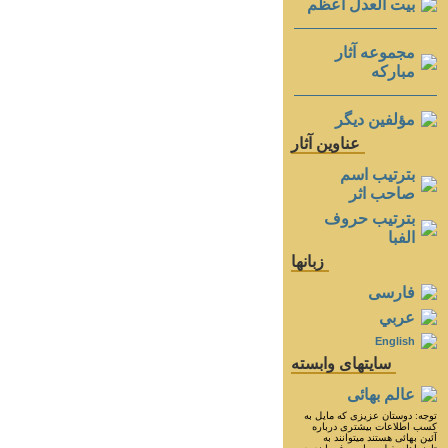
بيت العدل اعظم
مجموعه آثار
مباركه
مؤلفين ديگر
عناوين آثار
بترتيب اسم
صاحب اثر
بترتيب حروف
الفبا
زبانها
فارسی
عربي
English
سايتهای وابسته
عالم بهائی
توجه: دوستان عزيزى كه مايل به
كسب اطلاعات بيشترى درباره
آئين بهائى هستند ميتوانند به