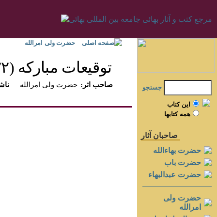
صفحه اصلی
حضرت ولی امرالله
توقيعات مباركه (۱۹۲۲-۱۹۲۶)‏
:صاحب اثر
حضرت ولی امرالله
:ناش
جستجو
اين کتاب
همه کتابها
صاحبان آثار
حضرت بهاءالله
حضرت باب
حضرت عبدالبهاء
حضرت ولی
امرالله