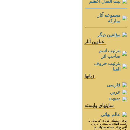
بيت العدل اعظم
مجموعه آثار
مباركه
مؤلفين ديگر
عناوين آثار
بترتيب اسم
صاحب اثر
بترتيب حروف
الفبا
زبانها
فارسی
عربي
English
سايتهای وابسته
عالم بهائی
توجه: دوستان عزيزى كه مايل به
كسب اطلاعات بيشترى درباره
آئين بهائى هستند ميتوانند به