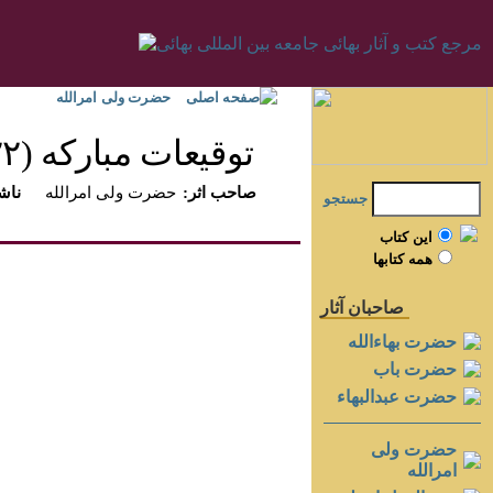
صفحه اصلی
حضرت ولی امرالله
توقيعات مباركه (۱۹۲۲-۱۹۴۸)‏
:صاحب اثر
حضرت ولی امرالله
:ناش
جستجو
اين کتاب
همه کتابها
صاحبان آثار
حضرت بهاءالله
حضرت باب
حضرت عبدالبهاء
حضرت ولی
امرالله