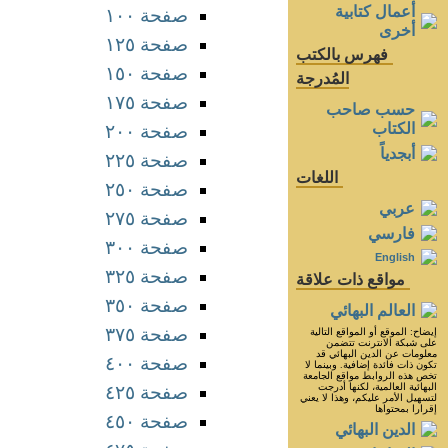
أعمال كتابية
صفحة ١٠٠
أخرى
صفحة ١٢٥
فهرس بالكتب
صفحة ١٥٠
المُدرجة
صفحة ١٧٥
حسب صاحب
الكتاب
صفحة ٢٠٠
أبجدياً
صفحة ٢٢٥
اللغات
صفحة ٢٥٠
عربي
صفحة ٢٧٥
فارسي
صفحة ٣٠٠
English
صفحة ٣٢٥
مواقع ذات علاقة
صفحة ٣٥٠
العالم البهائي
صفحة ٣٧٥
إيضاح: الموقع أو المواقع التالية
على شبكة الانترنت تتضمن
معلومات عن الدين البهائي قد
صفحة ٤٠٠
تكون ذات فائدة إضافية. وبينما لا
تخص هذه الروابط مواقع الجامعة
البهائية العالمية، لكنها أدرجت
صفحة ٤٢٥
لتسهيل الأمر عليكم، وهذا لا يعني
إقرارا بمحتواها
صفحة ٤٥٠
الدين البهائي