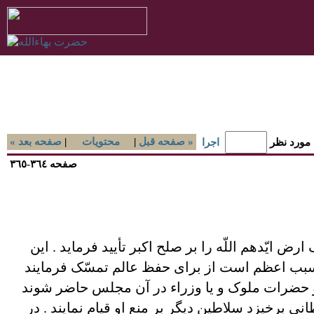
صفحه قبل »
|
محتويات
|
« صفحه بعد
 مورد نظر
اجرا
صفحه ٣٦٤-٣٦٥
ض ايّدهم اللّه را بر صلح اکبر تأييد فرمايد . اين
ه سبب اعظم است از برای حفظ عالم تمسّک فرمايند
 و حضرات ملوک و يا وزراء در آن مجلس حاضر شوند
انی برخيزد سلاطين ديگر بر منع او قيام نمايند . در