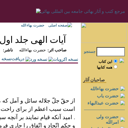
صفحه اصلی
حضرت بهاءالله
آيات الهی جلد اول
:صاحب اثر
حضرت بهاءالله
:ناشر
جستجو
دريافت‌نسخه
اين کتاب
همه کتابها
صاحبان آثار
حضرت بهاءالله
حضرت باب
از حقّ جلّ جلاله سائل و آمل که م
حضرت عبدالبهاء
است سبب اعظم از برای راحت امم 
. اميد آنکه قيام نمايند بر آن
حضرت ولی
امرالله
و حکم اتّحاد و اتّفاق را جاری فر