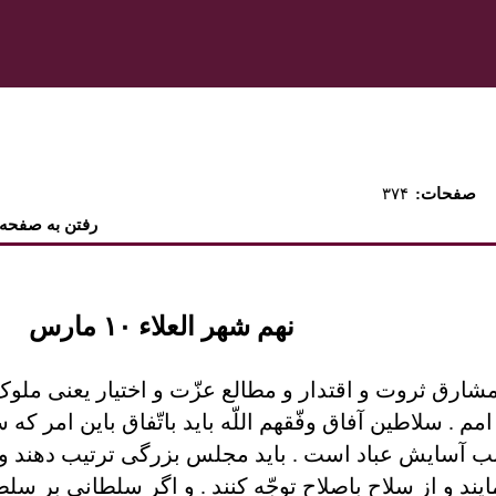
:صفحات
۳۷۴
رفتن به صفحه
نهم شهر العلاء ١٠ مارس
شارق ثروت و اقتدار و مطالع عزّت و اختيار يعنی ملوک ار
. سلاطين آفاق وفّقهم اللّه بايد باتّفاق باين امر ک
چه سبب آسايش عباد است . بايد مجلس بزرگی ترتيب دهند
مايند و از سلاح باصلاح توجّه کنند . و اگر سلطانی بر سلط