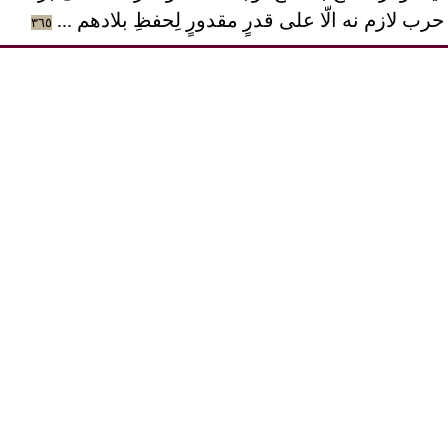
 لازم نه الّا علی قدرٍ مقدورٍ لِحفظِ بلادهم ...
٣٦٥