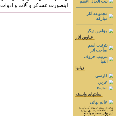
بيت العدل اعظم
اينصورت عساکر و آلات و ادوات حرب
مجموعه آثار
مباركه
مؤلفين ديگر
عناوين آثار
بترتيب اسم
صاحب اثر
بترتيب حروف
الفبا
زبانها
فارسی
عربي
English
سايتهای وابسته
عالم بهائی
توجه: دوستان عزيزى كه مايل به
كسب اطلاعات بيشترى درباره
آئين بهائى هستند ميتوانند به