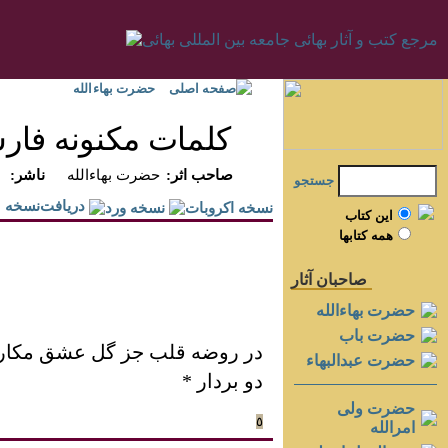
صفحه اصلی
حضرت بهاءالله
کلمات مکنونه فا
:صاحب اثر
حضرت بهاءالله
:ناشر
جستجو
دريافت‌نسخه
اين کتاب
همه کتابها
صاحبان آثار
حضرت بهاءالله
حضرت باب
در روضه قلب جز گل عشق مکار و
حضرت عبدالبهاء
دو بردار *
حضرت ولی
٥
امرالله