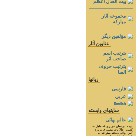
بيت العدل اعظم
مجموعه آثار
مباركه
مؤلفين ديگر
عناوين آثار
بترتيب اسم
صاحب اثر
بترتيب حروف
الفبا
زبانها
فارسی
عربي
English
سايتهای وابسته
عالم بهائی
توجه: دوستان عزيزى كه مايل به
كسب اطلاعات بيشترى درباره
آئين بهائى هستند ميتوانند به