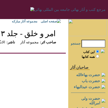
صفحه اصلی
مجموعه آثار مبارکه
امر و خلق - جلد ۳
:صاحب اثر
مجموعه آثار
:ناشر
الانگ
جستجو
اين کتاب
همه کتابها
صاحبان آثار
حضرت بهاءالله
حضرت باب
حضرت عبدالبهاء
حضرت ولی
امرالله