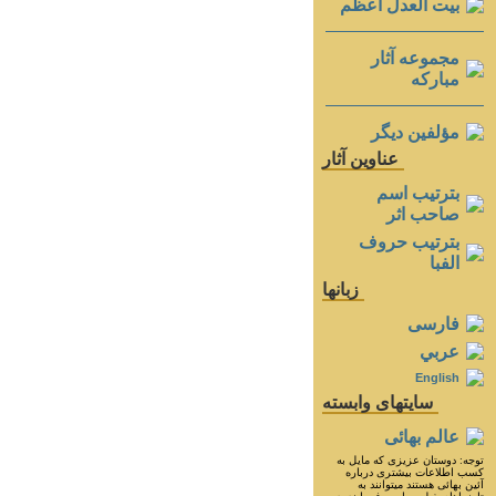
بيت العدل اعظم
مجموعه آثار
مباركه
مؤلفين ديگر
عناوين آثار
بترتيب اسم
صاحب اثر
بترتيب حروف
الفبا
زبانها
فارسی
عربي
English
سايتهای وابسته
عالم بهائی
توجه: دوستان عزيزى كه مايل به
كسب اطلاعات بيشترى درباره
آئين بهائى هستند ميتوانند به