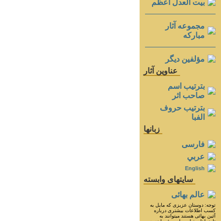
بيت العدل اعظم
مجموعه آثار
مباركه
مؤلفين ديگر
عناوين آثار
بترتيب اسم
صاحب اثر
بترتيب حروف
الفبا
زبانها
فارسی
عربي
English
سايتهای وابسته
عالم بهائی
توجه: دوستان عزيزى كه مايل به
كسب اطلاعات بيشترى درباره
آئين بهائى هستند ميتوانند به