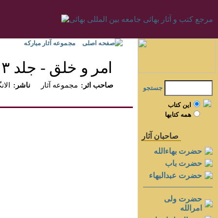
صفحه اصلی
مجموعه آثار مبارکه
امر و خلق - جلد ۳
:صاحب اثر
مجموعه آثار
:ناشر
الانگ
جستجو
اين کتاب
همه کتابها
صاحبان آثار
حضرت بهاءالله
حضرت باب
حضرت عبدالبهاء
حضرت ولی
امرالله