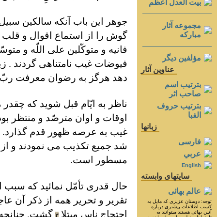
بيت العدل اعظم
جوهر اين باب آنکه سالکين سبيل 
مجموعه آثار
گوش را از استماع اقوال و قلب را
مباركه
فانيه و متوکّلين علی اللّه و متوس
مؤلفين ديگر
فيوضات غيب نامتناهی گردند . زير
عناوين آثار
دهد هرگز به رضوان معرفت ربّ ال
بترتيب اسم
صاحب اثر
ناظر به ايّام قبل شويد که چقدر 
بترتيب حروف
الفبا
اوقات و اوان مترصّد و منتظر بود
زبانها
غيب به عرصه ظهور قدم گذارد. 
فارسی
شد جميع تکذيب می نمودند و از ل
عربي
مسطور است.
English
سايتهای وابسته
حال قدری تأمّل نمائيد که سبب ا
عالم بهائی
تقرير و تحرير همه از ذکر آن عا
توجه: دوستان عزيزى كه مايل به
كسب اطلاعات بيشترى درباره
احتجاج ناس مبتلا
گشت. چنانچه می فر
آئين بهائى هستند ميتوانند به
٣