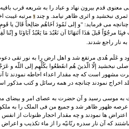
معنوی قدم بيرون نهاد و عباد را به شريعه قرب باقيه د
ثمری نبخشيد و اثری ظاهر نيامد. و چند
مرتبه غيبت اخت
٦
می فرمايد: "و إلی ثَمُودَ اَخَاهُم صَالِحاً قَالَ يا قَومِ اعبُدُ
َا مرجُوّاً قَبلَ هَذَا اَتَنهَانَا اَن نَعْبُدَ مَا يَعْبُدُ آبَاؤنَا و إنّنا
به نار راجع شدند.
 و عَلَم هُدی مرتفع شد و اهل ارض را به نور تقی دعو
شيد إلّا الّذينَ هُم انقَطعُوا بکُلِّهِم إلی اللّه و عَرَجُوا 
 حضرت مشهور است که چه مقدار اعداء احاطه نمودند تا آن
بلد اخراج نمودند چنانچه در همه رسائل و کتب مذکور ا
ت به موسی رسيد و آن حضرت به عصای امر و بيضای معرفت
 عرصه ظهور ظاهر شد و جميع من فی الملک را به ملکوت
اعتراض ها نمودند و چه مقدار احجار ظنونات از انفس مش
تند که آن نار سدره ربّانيّه را از ماء تکذيب و اعراض ا