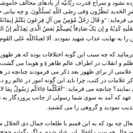
 نشود و سراج قدرت ربّانيّه از بادهای مخالف خاموشی 
َصَرِ الحَديد تَنظُرُون وَفی رِضَی اللّهِ تَسلُکُونَ. و 
 "و قَالَ رَجُلٌ مُؤمِنٌ مِن آلِ فِرعَونَ يَکتُمُ إيمَانَهُ اَتَقْتُلُ
اً فَعَلَيهِ کَذِبُهُ و إن يَکُ صَادِقاً يُصِبکُمْ بَعضُ الّذی يَعِدُکُم إ
ه نهايت عذاب شهيد نمودند. اَلا لعنةُاللّه عَلی القَوم ال
رمائيد که چه سبب اين گونه اختلافات بوده که هر ظهور
لم و انقلاب در اطراف عالم ظاهر
و هويدا می گشت؟ ب
٨
 و علامتی از برای ظهور بعد ذکر می فرمودند چنانچه د
 علامات در کتب، چرا بايد اين گونه امور در عالم رو دهد
 چنانچه می فرمايد: "اَفَکُلَّما جَاءَکُم رَسُولٌ بِمَا لا تَهوی
عهد که آمد به سوی شما رسولی از جانب پروردگار به غ
تکذيب نموديد و گروهی را می کشتيد.
فعال چه بود که به اين قسم با طلعات جمال ذی الجلال 
حال هم سبب اغفال اين عباد شده. و اگر بگوئيم حجج ال