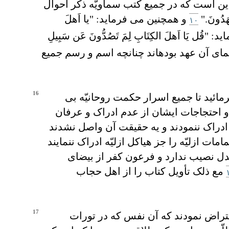
ين است که در جميع کتب سماويّه ذکر احوال
َدُونَ."
و همچنين می فرمايد: "يا اَهلَ
۱۰
ُل يَا اَهلَ الکِتَابِ لِمَ تَصُدُّونَ عَن سَبِيلِ
ای آن عهد بوده‏اند چنانچه اسم و رسم جميع
16
رمائيد تا جميع اسرار حکمت روحانيّه بی
 و احتجاجات ايشان از عدم ادراک و عرفان
 ادراک ننمودند و يه حقيقت آن واصل نشدند
مات ازليّه را جز هياکل ازليّه ادراک ننمايند
دل نصيب ندارد و فرعون کفر از بيضای
مع ذلک تأويل کتاب را از اهل حجاب
17
عتراض نمودند که آن نفس که در تورات