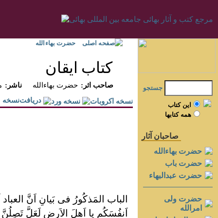
صفحه اصلی
حضرت بهاءالله
کتاب ايقان
:صاحب اثر
حضرت بهاءالله
:ناشر
م
جستجو
دريافت‌نسخه
اين کتاب
همه کتابها
صاحبان آثار
حضرت بهاءالله
حضرت باب
حضرت عبدالبهاء
الباب المَذکُورُ فی بَيانِ اَنَّ العباد 
حضرت ولی
امرالله
اَنفُسَکُم يا اَهلَ الاَرضِ لَعَلَّ تَصِلُ