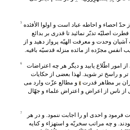
5
 حدّ احصاء و احاطه عباد است و اولوا الأفئده
رت اصليّه تدبّر نمائيد تا قدری بر بدائع
ه آشيان وحدت و معرفت الهيّه پرواز دهيد و از
انفس مجرّده از مائده منزله قدسيّه باقيه.
6
از امور اطّلاع يابيد و ديگر هر چه اعتراضات
تر و راسخ تر شويد. لهذا بعضی از حکايات
اقران بر مظاهر قدرت
و مطالع عزّت وارد می
٤
از ناس از اعراض و اعتراض علماء و جهّال
7
ت فرمود و احدی او را اجابت ننمود. و در هر
دند. و چه مراتب سخريّه و استهزاء و کنايه