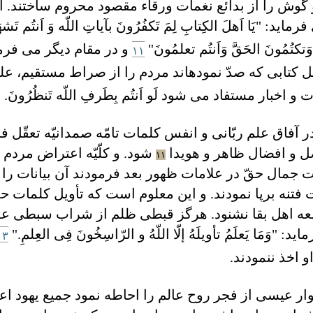
وش را از بدائع نغمات ورقاء مقصود محروم ساختند. ا
يَا اَهلَ الکِتابِ لِمَ تَکفُرُونَ بآياتِ اللّه وَ اَنتُم تَشه
وَتکتُمُونَ الحَقَّ وَاَنتُم تعلمُونَ"
و در مقام ديگر می فرمايد: "ق
۱۱
 کتابی که صدّ نموده‏اند مردم را از صراط مستقيم، علم
اخبار مستفاد می شود لَو اَنتُم بِطَرفِ اللّه تَنظُرُونَ.
 آفاق علم ربّانی و انفس کلمات تامّه صمدانيّه تعقّل ف
 و افضال ظاهر و هويدا
شود. و کلّيّه اعتراض مردم
١١
ات جمال حقّ در علامات ظهور بعد فرمودند آن بيانات را
ت فتنه برپا نمودند. و اين معلوم است که تأويل کلمات حما
امعه اهل بقا نشنود. هرگز قبطی ظلم از شراب سبطی ع
َمَا يَعلَمُ تأويلَهُ إلّا اللّهُ و الرّاسِخُونَ فِی العِلمِ."
۱۳
 اخذ ننمودند.
وار عيسی از فجر روح عالم را احاطه نمود جميع يهود ا