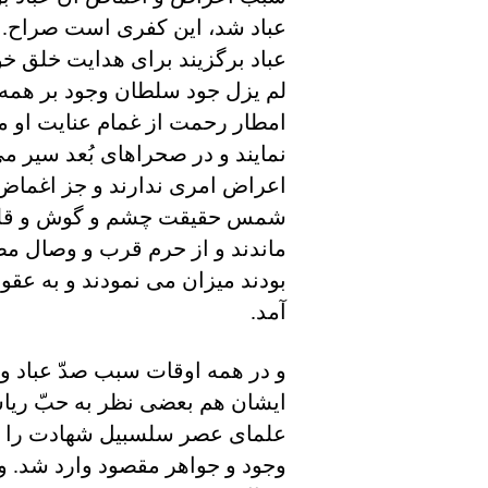
عباد شد، اين کفری است صراح. ل
عباد برگزيند برای هدايت خلق خو
لم يزل جود سلطان وجود بر همه 
امطار رحمت از غمام عنايت او م
نمايند و در صحراهای بُعد سير می 
اعراض امری ندارند و جز اغماض 
شمس حقيقت چشم و گوش و قلب را 
ماندند و از حرم قرب و وصال مط
بودند ميزان می نمودند و به عقول
آمد.
و در همه اوقات سبب صدّ عباد و 
ايشان هم بعضی نظر به حبّ ري
علمای عصر سلسبيل شهادت را نوش
وجود و جواهر مقصود وارد شد. و به