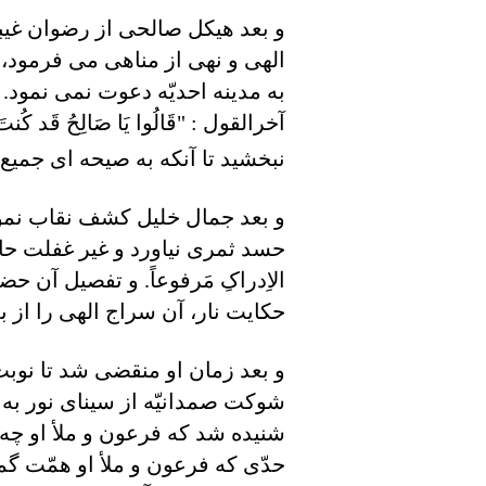
و بعد هيکل صالحی از رضوان غيبی 
الهی و نهی از مناهی می فرمود، 
به مدينه احديّه دعوت نمی نمود. چنانچه 
آخرالقول : "قَالُوا يَا صَالِحُ قَد کُنتَ فيِن
نبخشيد تا آنکه به صيحه ای جميع 
و بعد جمال خليل کشف نقاب نمود
حسد ثمری نياورد و غير غفلت حاصلی نبخ
الاِدراکِ مَرفوعاً. و تفصيل آن
حکايت نار، آن سراج الهی را از 
و بعد زمان او منقضی شد تا نوب
شوکت صمدانيّه از سينای نور به
شنيده شد که فرعون و ملأ او چه 
حدّی که فرعون و ملأ او همّت گماش