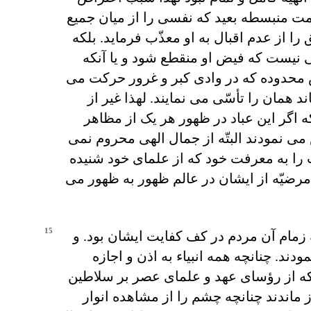
مت منبسطه بعيد که نفسی را از ميان جميع
را از عدم اقبال به او معذّب فرمايد. بلکه
 نيست که فيض او منقطع شود و يا آنکه
 محدوده که در وادی کبر و غرور حرکت می
د همان را تأسّی می نمايند. لهذا غير از
اگر اين عباد در ظهور هر يک از مظاهر
 نمودند البتّه از جمال الهی محروم نمی
 را به معرفت خود که از علمای خود شنيده
 مرضيّه از ايشان در عالم ظهور به ظهور می
15
 زمام آن مردم در کف کفايت ايشان بود. و
ودند. چنانچه همه انبياء به اذن و اجازه
که از رؤسای عهد و علمای عصر بر سلاطين
ز ماندند چنانچه چشم را از مشاهده انوار