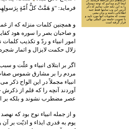
تارنماهاى ذيل مراجعه فرمايند. در
اينجا لازم ميدانيم كه توجه دوستان
فرمايد: "وَ هَمَّتْ کلُّ اُمّةٍ بِرَسولِهِ
را به اين نكته جلب نمائيم كه ذكر
آدرس اين وب سايتها فقط جنبه
اطلاعاتى داشته و بدان معنى
نيست كه محتويات آنها مورد تاييد و
يا تصويب جامعه بين المللى بهائى
قرار گرفته است
و همچنين کلمات منزله که از غمام
و صاحبان بصر را سوره هود کفايت 
امور انبياء و ردّ و تکذيب کلمات 
زلال حکمت لايزال و اثمار شجره 
اگر بر ابتلای انبياء و علّت و سب
مردم را بر مشارق شموس صفات احد
انبياء مجملاً در اين الواح ذکر 
آوردند آنچه را که قلم از ذکرش
عصر مضطرب نشوند و بلکه بر ايق
و از جمله انبياء نوح بود که نهصد
يوم به قدری ايذاء و اذيّت بر آن