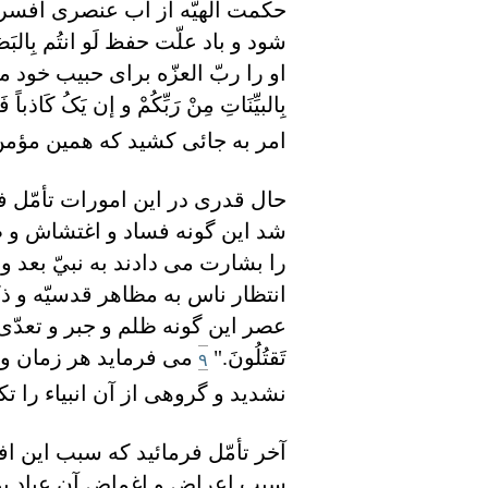
حکمت الهيّه از آب عنصری افسرده
شود و باد علّت حفظ لَو انتُم بِالب
او را ربّ العزّه برای حبيب خود می فرمايد:
بِالبيِّنَاتِ مِنْ رَبِّکُمْ و إن يَکُ کَاذب
امر به جائی کشيد که همين مؤمن را ب
حال قدری در اين امورات تأمّل ف
شد اين گونه فساد و اغتشاش و ظ
را بشارت می دادند به نبيّ بعد
انتظار ناس به مظاهر قدسيّه و ذکر
عصر اين گونه ظلم و جبر و تعدّی نمايند؟
تَقتُلُونَ."
می فرمايد هر زمان و 
۹
نشديد و گروهی از آن انبياء را 
آخر تأمّل فرمائيد که سبب اين ا
سبب اعراض و اغماض آن عباد بود 