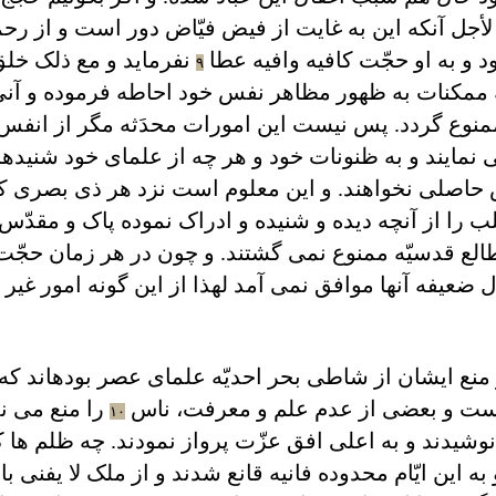
أجل آنکه اين به غايت از فيض فيّاض دور است و از رح
د و به او حجّت کافيه وافيه عطا
نفرمايد و مع ذلک خلق 
۹
ممکنات به ظهور مظاهر نفس خود احاطه فرموده و آنی
منوع گردد. پس نيست اين امورات محدَثه مگر از انفس
نمايند و به ظنونات خود و هر چه از علمای خود شنيده‏ان
حاصلی نخواهند. و اين معلوم است نزد هر ذی بصری که 
از آنچه ديده و شنيده و ادراک نموده پاک و مقدّس می
الع قدسيّه ممنوع نمی گشتند. و چون در هر زمان حجّت
 ضعيفه آنها موافق نمی آمد لهذا از اين گونه امور غير
منع ايشان از شاطی بحر احديّه علمای عصر بوده‏اند که
است و بعضی از عدم علم و معرفت، ناس
را منع می نم
١٠
يدند و به اعلی افق عزّت پرواز نمودند. چه ظلم ها 
 اين ايّام محدوده فانيه قانع شدند و از ملک لا يفنی با