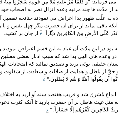
و کُلَّمَا مَرَّ عَلَيهِ مَلَأٌ مِن قَومِهِ سَخِرُوا مِنهُ قَالَ اِن
د از مدّت ها چند مرتبه وعده انزال نصر به اصحاب خود ف
 به علّت ظهور بدا اعراض می نمودند چنانچه تفصيل آن 
آنکه باقی نماند از برای آن حضرت مگر چهل نفس و يا هف
ر عَلَی الاَرضِ مِنَ الکافِرينَ دَيَّاراً"
از جان بر کشيد.
۴
بود در اين مدّت آن عباد به اين قسم اعتراض نمودند و 
در وعده های الهی بدا شد که سبب ادبار بعضی مقبلين شو
 حقيقی بوئی بريد و تصديق نمائيد که امتحانات الهيّه 
حقّ از باطل و هدايت از ضلالت و سعادت از شقاوت و خ
اَن يَقُولُوا آمَنَّا وَ هُم لا يُفتَنُونَ."
۵
 ابداع مُشرق شد و قريب هفتصد سنه اَو ازيد به اختلاف
ه به مثل غيث هاطل بر آن حضرت باريد تا آنکه کثرت 
لکَافِرينَ کُفْرُهُم إلّا خَسَاراً. "
۶