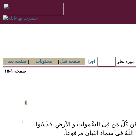
صفحه قبل »
|
محتويات
|
« صفحه بعد
 مورد نظر
اجرا
صفحه ١-١٥
١
1
عَن کُلِّ مَن فِی السَّمواتِ و الاَرضِ. قَدِّسُوا
هُ اللّهُ فی سَماء البَيانِ مَرفوعاً.