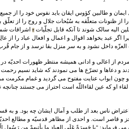
ايمان و طالبين کؤوس ايقان بايد نفوس خود را از جميع 
 از ظنونات متعلّقه به سُبُحات جلال و روح را از تعلّ
ّلين اليه سالک شوند تا آنکه قابل تجلّيات
اشراقات شموس
۲
ا اگر عبد بخواهد اقوال و اعمال و افعال عباد را از عال
عزّه داخل نشود و به سر منزل بقا نرسد و از جام قُر
مردم از اعالی و ادانی هميشه منتظر ظهورات احديّه در 
ند و دعاها و تضرّع ها می نمودند که شايد نسيم رحمت ا
و چون ابواب عنايت مفتوح می گرديد و غمام مکرمت 
قاء او که عين لقاءاللّه است احتراز می جستند چنانچه 
عتراض ناس بعد از طلب و آمال ايشان چه بود. و به قس
جز و قاصر است. و احدی از مظاهر قدسيّه و مطالع احديّ
مايد: "يا حَسرَةً عَلَی العِبادِ ما يأتيهِمْ مِن رَسُولٍ إلّا کَ