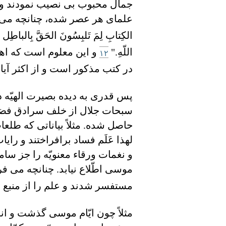
جمال محبوب بی نصيب نمودند و گ
علمای هر عصر شده، چنانچه می فرمايد: "
الکِتابِ لِمَ تَلبِسُونَ الحَقَّ بِالباطِل 
اللّهِ."
و اين معلوم است که اهل
۱۲
در کتب مذکور است و از اکثر آيات و 
پس قدری به ديده بصيرت الهيّه در
سبحات جلال از خلف سرادق فضل
حاصل شده. مثلاً بياناتی که طلع
لهذا عَلَم فساد برافراختند و رايا
و نغمات ورقاء معنويّه را جز س
موسی اطّلاع نيابد. چنانچه می فرمايد: "و
مستفسر شدند و علم را از منبع او
مثلاً چون ايّام موسی گذشت و ان