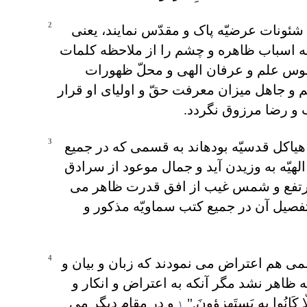
2
شئونات عرضيّه پاک و مقدّس نمايند، يعنی
ق به اسباب ظاهره و چشم را از ملاحظه کلمات
 علم و عرفان الهی و محلّ ظهورات
ِم و جاهل ميزان معرفت حقّ و اوليای او قرار
ب و رضا مرزوق نگردد.
3
هياکل قدسيّه بوده‏اند به قسمی که در جميع
لهيّه به وزيدن آيد و جمال موعود از سرادق
مرتفع و شمس غيب از افق قدرت ظاهر می
تفصيل آن در جميع کتب سماويّه مذکور و
4
می هم اعتراض می نمودند که زبان و بيان و
ه ظاهر نشد مگر آنکه به اعتراض و انکار و
انُوا بِهِ يَستَهزِؤونَ."
و در مقام ديگر می
۱