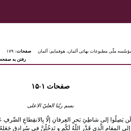
ؤسّسه ملّی مطبوعات بهائی آلمان، هوفمايم، آلمان
:صفحات
۱۷۹
رفتن به صفحه
صفحات ۱-۱۵
بسم ربّنا العليّ الاعلی
لَن يَصِلُوا إلی شاطِئِ بَحرِ العِرفانِ إلّا بِالانقِطاعِ الصِّرفِ 
نَّ إلی المقامِ الَّذی قَدَّر اللّهُ لَکُم و تَدخُلُنَّ فی سُرادقٍ جَعَل