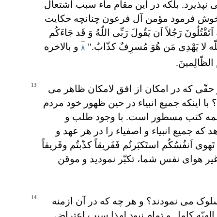
نپذيرد. بلکه در اين مقام ماء سبب اشتعال
چه بيانی خوش فرمود مؤمن آل فرعون چنانچه حکايت
ونَ رَجُلاً اَن يَقُولَ رَبِّی اللّهُ وَ قَد جَاءَکُم
نّ اللّه لا يَهْدِی مَن هُوَ مُسرِفٌ کذّابٌ."
و بالاخره
۸
ظّالِمينَ.
13
 حقّی که در امکان از افق لامکان ظاهر می
ا اينکه جميع انبياء در حين ظهور خود مردم
ر همه کتب مسطور است. با وجود طلب و
 که جميع انبياء و اصفياء را در هر عهد و
 اَنفُسُکُم استَکبَرتُم فَفَريقاً کذّبتُم وفَريقاً
ير هوای نفس شما، تکبّر نموديد و موقن
14
سلوک می نمودند؟ و هر چه که در آن ازمنه
هيّه کامل و تمام نبود لهذا سبب اعتراض