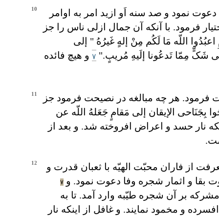
10
عوت نمود و صد سنه اَو ازيد امر به اوامر
يار فرمود. با آنکه آن جمال ازلی ناس را جز
وا اللّه مَا لَکُم مِنْ إلهٍ غَيرُهُ " إلی
 لَفِی شَکٍّ مِمّا تَدعُونا إلَيهِ مُريبٍ."
و هيچ فائده
۷
11
ت فرمود. هر چه مبالغه در نصيحت فرمود جز
بِجَنَاحی الإيقان إلی مَقامٍ جَعَلهُ اللّه عن
که نار حسد و اعراض افروخته شد. و بعد از
ست.
12
 از فاران محبّت الهيّه با ثعبان قدرت و
 بقا و اثمار شجره وفا دعوت نمود. و
٧
رکه بر آن شجره طيّبه وارد آمد. تا به
فسرده و مخمود نمايند. و غافل از اينکه نار