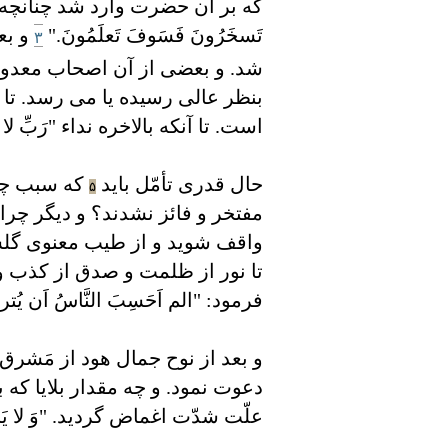
که بر آن حضرت وارد شد چنانچه می فرمايد: "
تَسخَرُونَ فَسَوفَ تَعلَمُونَ."
و بع
۳
شد. و بعضی از آن اصحاب معدوده
بنظر عالی رسيده يا می رسد. تا 
است. تا آنکه بالاخره نداء "رَبِّ لا تَذَ
حال قدری تأمّل بايد
که سبب چه 
۵
مفتخر و فائز نشدند؟ و ديگر چرا 
واقف شويد و از طيب معنوی گلستان
تا نور از ظلمت و صدق از کذب و 
فرمود: "الم اَحَسِبَ النَّاسُ اَن يُترکُوا 
و بعد از نوح جمال هود از مَشرق
دعوت نمود. و چه مقدار بلايا ک
علّت شدّت اغماض گرديد. "وَ لا يَزيدُ ا