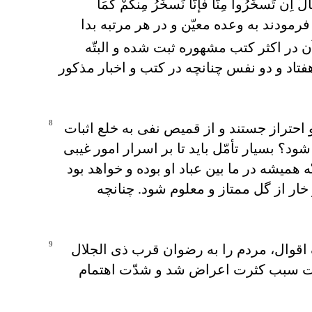
 تَسخَرُوا مِنَّا فَإنَّا نَسخَرُ مِنکُمْ کَمَا
رمودند به وعده معيّن و در هر مرتبه بدا
در اکثر کتب مشهوره ثبت شده و البتّه
تاد و دو نفس چنانچه در کتب و اخبار مذکور
8
احتراز جستند و از قميص نفی به خلع اثبات
د؟ بسيار تأمّل بايد تا بر اسرار امور غيبی
هميشه در ما بين عباد او بوده و خواهد بود
ار از گل ممتاز و معلوم شود. چنانچه
9
 اقوال، مردم را به رضوان قرب ذی الجلال
دعوت سبب کثرت اعراض شد و شدّت اهتمام