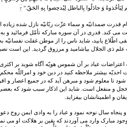
م لِيَأخُذوهُ وَ جادَلُوا بِالباطل لِيُدحِضوا بِهِ الحَقّ."
۲
 قدرت صمدانيّه و سماء عزّت ربّانيّه نازل شده زياده از
می کند. قدری در آن سوره مبارکه تأمّل فرمائيد و به فط
نفی اطّلاع يابيد، شايد ناس را از موطن غفلت نفسانيّه ب
علم ذی الجلال بياشاميد و مرزوق گرديد. اين است نصيب 
ب اعتراضات عباد بر آن شموس هويّه آگاه شويد بر اکثری 
يّه بيشتر ملاحظه کنيد در دين خود و امراللّه محکم 
می شود تا معلوم شود و مبرهن آيد که در جميع اعصار و 
 خجل و منفعل است. شايد اين اذکار سبب شود که بعضی 
ان و اطمينانشان بيفزايد.
 و پنجاه سال نوحه نمود و عباد را به وادی ايمن روح دعو
 وجود مبارک وارد می آوردند که يقين بر هلاکت او می نمو